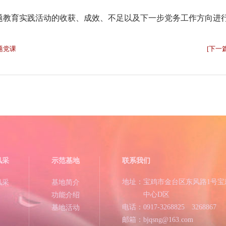
题教育实践活动的收获、成效、不足以及下一步党务工作方向进
题党课
[下一
风采
示范基地
联系我们
地址：宝鸡市金台区东风路1号宝
风采
基地简介
中心D区
功能介绍
电话：0917-3268825 3268867
基地活动
邮箱：bjqsng@163.com