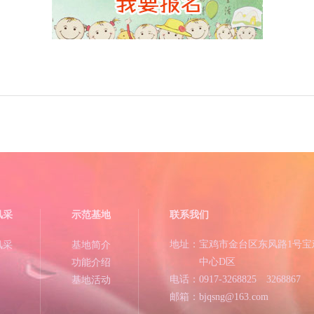
风采
示范基地
联系我们
地址：宝鸡市金台区东风路1号宝
风采
基地简介
中心D区
功能介绍
电话：0917-3268825 3268867
基地活动
邮箱：bjqsng@163.com