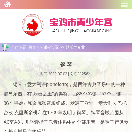
当前位置: 首页 >> 课程设置 >> 器乐类专业
钢 琴
[ 时间:2020-07-02 | 浏览:
11256
次 ]
钢琴（意大利语pianoforte)，是西洋古典音乐中的一种
键盘乐器，有“乐器之王”的美称。由88个琴键（52个白键，
36个黑键）和金属弦音板组成。发源于欧洲，意大利人巴托
密欧.克里斯多佛利在1709年发明了钢琴。钢琴音域范围从
A0至A8，几乎囊括了乐音体系中的全部乐音，是除了管风琴
以外音域最广的乐器。