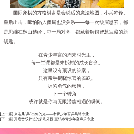
国际象棋的方格棋盘是会说话的魔法地图，小兵冲锋、
皇后出击，哪怕陷入僵局也没关系——每一次皱眉思索，都
是思维在翻山越岭，每一局对弈，都藏着解锁智慧宝藏的新
钥匙。
在青少年宫的周末时光里，
每一堂课都是未拆封的成长盲盒。
这里没有预设的答案，
只有亲手揭晓惊喜的雀跃。
握紧勇气的密钥，
下一个转角，
或许就是你与无限潜能相遇的瞬间。
[上一篇] 来这儿“乒”出你的光——市青少年宫乒乓球专业
[下一篇] 开启音乐梦想的多彩乐园 宝鸡市青少年宫声乐专业