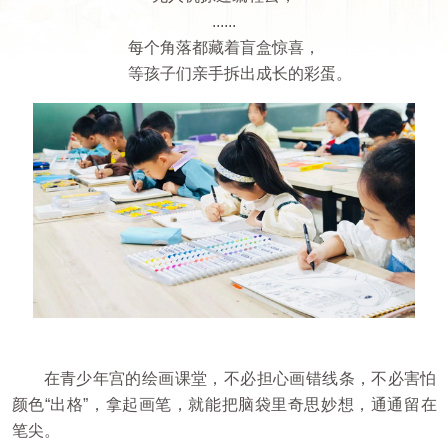
......
每个角落都藏着盲盒惊喜，
等孩子们亲手拆出成长的彩蛋。
在青少年宫的绘画课堂，不必担心画错线条，不必害怕
颜色“出格”，拿起画笔，就能把脑袋里奇思妙想，通通留在
笔尖。