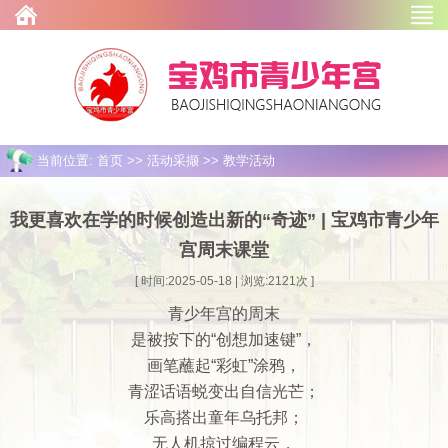
当前位置: 首页 >> 活动采撷 >> 教学活动
我更喜欢在学的时候创造出新的“奇迹” | 宝鸡市青少年
宫周末课堂
[ 时间:2025-05-18 | 浏览:
2121
次 ]
青少年宫的周末
是被按下的“创想加速键”，
画笔蘸起“彩虹”涂鸦，
青涩话语蜕变出自信光芒；
乐高搭出童年乌托邦；
无人机掠过编程云，