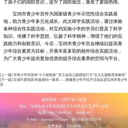
了孩子们的国防意识，提升了国防观念，激发了爱国热情。
宝鸡市青少年宫作为
国家级青少年示范性综合实践基
地，助力青少年多元化成长。
此次研学实践活动，通过体验
各种综合性实践活动，对宝鸡实验小学的学员们
普及了科学
知识、传播了科学思想、弘扬了科学精神，增强了他们的实
践能力和创新意识。
今后，宝鸡市青少年宫会继续以提高青
少年综合素质为目标，开展丰富多彩的校外综合实践活动，
为广大青少年提供更加优质的提升综合素养的空间与平台。
[上一篇] 市青少年宫迎来“小小探险家” 市工会幼儿园萌娃打卡“五大主题教育体验馆”
[下一篇] 红领巾爱祖国 民族团结一家亲——陕藏青少年手拉手活动走进宝鸡市青少年
宫
版权所有：宝鸡市青少年宫
地址：宝鸡市金台区东风路1号宝鸡市文化艺术中心D区
电话：0917-8890107 8890109
E-mail：bjqsng@163.com
陕ICP备20010251号
技术支持：世纪网络