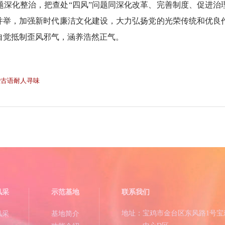
题深化整治，把查处“四风”问题同深化改革、完善制度、促进治
风并举，加强新时代廉洁文化建设，大力弘扬党的光荣传统和优良
自觉抵制歪风邪气，涵养浩然正气。
些古语耐人寻味
风采
示范基地
联系我们
地址：宝鸡市金台区东风路1号宝
风采
基地简介