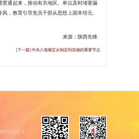
理贯通起来，推动有关地区、单位及时堵塞漏
作风，教育引导党员干部从思想上固本培元、
来源：陕西先锋
[下一篇] 中央八项规定从制定到实施的重要节点
鸡市文化艺术