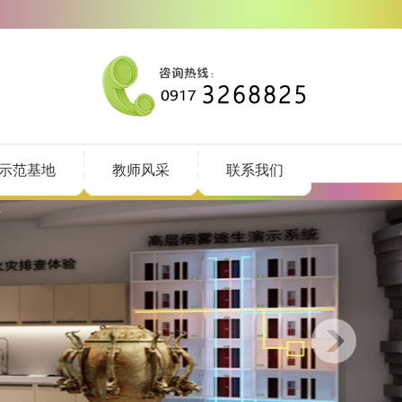
示范基地
教师风采
联系我们