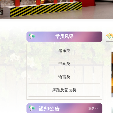
学员风采
器乐类
书画类
语言类
宝鸡市青少年宫 2026年单位预算公开说..
以实践启智 以体验润心｜宝鸡市青少年
舞蹈及竞技类
宫红..
深耕团属育人阵地 点亮少年暑期时光
——宝..
拼手速抢暑期班名额啦！宝鸡市青少年宫
更多>>