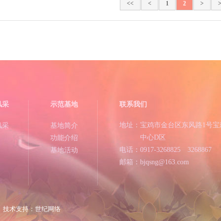
<<
<
1
2
>
风采
示范基地
联系我们
地址：宝鸡市金台区东风路1号宝
风采
基地简介
中心D区
功能介绍
电话：0917-3268825 3268867
基地活动
邮箱：bjqsng@163.com
术支持：世纪网络